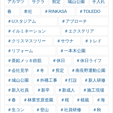
アカマツ
サクラ
剪定
城山公園
手入れ
春
本社
＃RINKASA
＃TOLEDO
＃Uスタジアム
＃アプローチ
＃イルミネーション
＃エクステリア
＃クリスマスツリー
＃サウナ
＃トレド
＃リフォーム
＃一本木公園
＃亜鉛メッキ鉄筋
＃休日
＃休日ライフ
＃会社見学
＃冬
＃剪定
＃南長野運動公園
＃城山公園
＃外構工事
＃打設
＃新人研修
＃新入社員
＃新卒
＃新成人
＃施工現場
＃春
＃林業笠原造園
＃桜
＃植栽
＃海
＃生コン
＃登山
＃社員研修
＃秋