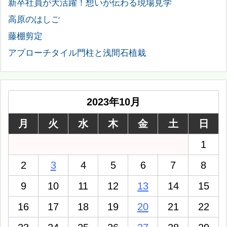
新卒社員が大活躍！想いが伝わる現場見学
高原のはしご
藤棚剪定
アプローチタイル門柱と浅間石植栽
2023年10月
月
火
水
木
金
土
日
1
2
3
4
5
6
7
8
9
10
11
12
13
14
15
16
17
18
19
20
21
22