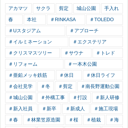
アカマツ
サクラ
剪定
城山公園
手入れ
春
本社
＃RINKASA
＃TOLEDO
＃Uスタジアム
＃アプローチ
＃イルミネーション
＃エクステリア
＃クリスマスツリー
＃サウナ
＃トレド
＃リフォーム
＃一本木公園
＃亜鉛メッキ鉄筋
＃休日
＃休日ライフ
＃会社見学
＃冬
＃剪定
＃南長野運動公園
＃城山公園
＃外構工事
＃打設
＃新人研修
＃新入社員
＃新卒
＃新成人
＃施工現場
＃春
＃林業笠原造園
＃桜
＃植栽
＃海