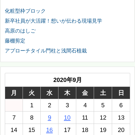
化粧型枠ブロック
新卒社員が大活躍！想いが伝わる現場見学
高原のはしご
藤棚剪定
アプローチタイル門柱と浅間石植栽
2020年9月
月
火
水
木
金
土
日
1
2
3
4
5
6
7
8
9
10
11
12
13
14
15
16
17
18
19
20