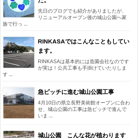
た。
先日のブログでも紹介がありましたが、
リニューアルオープン後の城山公園へ家
族で行っ ...
RINKASAではこんなこともしてい
ます。
RINKASAは基本的には造園会社なのです
が実は！公共工事も手掛けていたりしま
す ...
急ピッチに進む城山公園工事
4月10日の県立長野美術館オープンに合わ
せ、城山公園の工事は急ピッチで進んで
いま ...
城山公園 こんな花が植わります