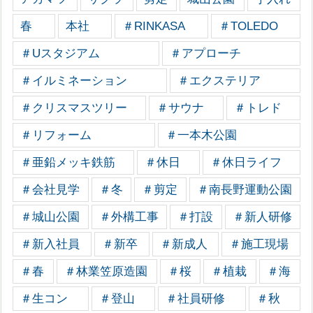
春
本社
＃RINKASA
＃TOLEDO
＃Uスタジアム
＃アプローチ
＃イルミネーション
＃エクステリア
＃クリスマスツリー
＃サウナ
＃トレド
＃リフォーム
＃一本木公園
＃亜鉛メッキ鉄筋
＃休日
＃休日ライフ
＃会社見学
＃冬
＃剪定
＃南長野運動公園
＃城山公園
＃外構工事
＃打設
＃新人研修
＃新入社員
＃新卒
＃新成人
＃施工現場
＃春
＃林業笠原造園
＃桜
＃植栽
＃海
＃生コン
＃登山
＃社員研修
＃秋