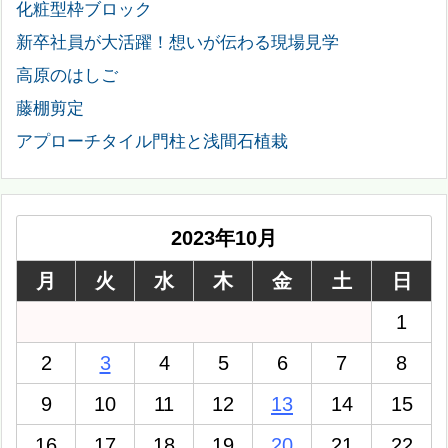
化粧型枠ブロック
新卒社員が大活躍！想いが伝わる現場見学
高原のはしご
藤棚剪定
アプローチタイル門柱と浅間石植栽
2023年10月
月
火
水
木
金
土
日
1
2
3
4
5
6
7
8
9
10
11
12
13
14
15
16
17
18
19
20
21
22