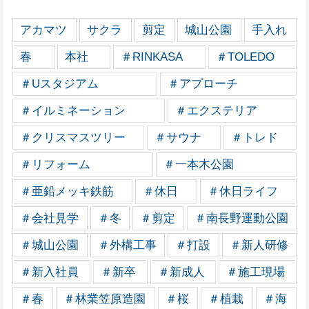
アカマツ
サクラ
剪定
城山公園
手入れ
春
本社
＃RINKASA
＃TOLEDO
＃Uスタジアム
＃アプローチ
＃イルミネーション
＃エクステリア
＃クリスマスツリー
＃サウナ
＃トレド
＃リフォーム
＃一本木公園
＃亜鉛メッキ鉄筋
＃休日
＃休日ライフ
＃会社見学
＃冬
＃剪定
＃南長野運動公園
＃城山公園
＃外構工事
＃打設
＃新人研修
＃新入社員
＃新卒
＃新成人
＃施工現場
＃春
＃林業笠原造園
＃桜
＃植栽
＃海