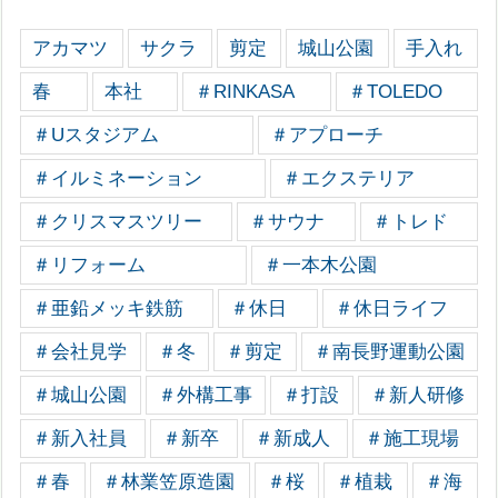
アカマツ
サクラ
剪定
城山公園
手入れ
春
本社
＃RINKASA
＃TOLEDO
＃Uスタジアム
＃アプローチ
＃イルミネーション
＃エクステリア
＃クリスマスツリー
＃サウナ
＃トレド
＃リフォーム
＃一本木公園
＃亜鉛メッキ鉄筋
＃休日
＃休日ライフ
＃会社見学
＃冬
＃剪定
＃南長野運動公園
＃城山公園
＃外構工事
＃打設
＃新人研修
＃新入社員
＃新卒
＃新成人
＃施工現場
＃春
＃林業笠原造園
＃桜
＃植栽
＃海