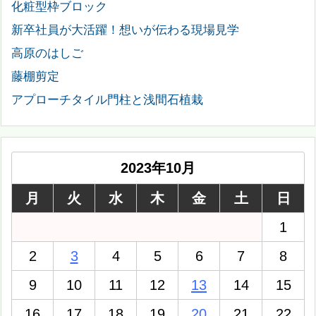
化粧型枠ブロック
新卒社員が大活躍！想いが伝わる現場見学
高原のはしご
藤棚剪定
アプローチタイル門柱と浅間石植栽
2023年10月
月
火
水
木
金
土
日
1
2
3
4
5
6
7
8
9
10
11
12
13
14
15
16
17
18
19
20
21
22