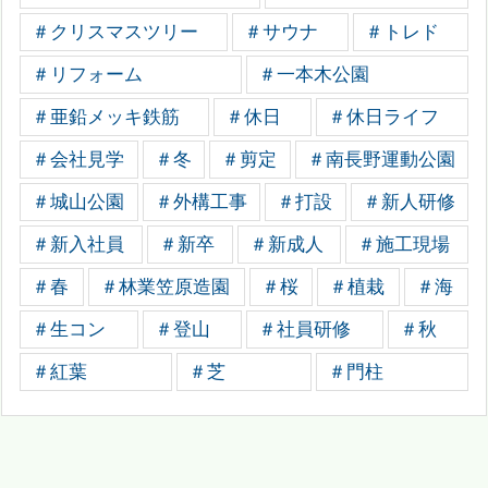
＃クリスマスツリー
＃サウナ
＃トレド
＃リフォーム
＃一本木公園
＃亜鉛メッキ鉄筋
＃休日
＃休日ライフ
＃会社見学
＃冬
＃剪定
＃南長野運動公園
＃城山公園
＃外構工事
＃打設
＃新人研修
＃新入社員
＃新卒
＃新成人
＃施工現場
＃春
＃林業笠原造園
＃桜
＃植栽
＃海
＃生コン
＃登山
＃社員研修
＃秋
＃紅葉
＃芝
＃門柱