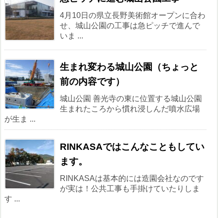
4月10日の県立長野美術館オープンに合わ
せ、城山公園の工事は急ピッチで進んで
いま ...
生まれ変わる城山公園（ちょっと
前の内容です）
城山公園 善光寺の東に位置する城山公園
生まれたころから慣れ浸しんだ噴水広場
が生ま ...
RINKASAではこんなこともしてい
ます。
RINKASAは基本的には造園会社なのです
が実は！公共工事も手掛けていたりしま
す ...