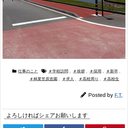
仕事のこと
＃学校訪問
,
＃挨拶
,
＃採用
,
＃新卒
,
＃林業笠原造園
,
＃求人
,
＃高校周り
,
＃高校生
Posted by
F.T.
よろしければシェアお願いします