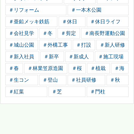
＃リフォーム
＃一本木公園
＃亜鉛メッキ鉄筋
＃休日
＃休日ライフ
＃会社見学
＃冬
＃剪定
＃南長野運動公園
＃城山公園
＃外構工事
＃打設
＃新人研修
＃新入社員
＃新卒
＃新成人
＃施工現場
＃春
＃林業笠原造園
＃桜
＃植栽
＃海
＃生コン
＃登山
＃社員研修
＃秋
＃紅葉
＃芝
＃門柱