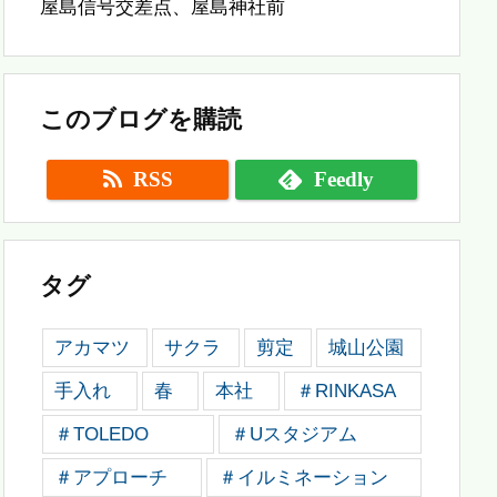
屋島信号交差点、屋島神社前
このブログを購読
RSS
Feedly
タグ
アカマツ
サクラ
剪定
城山公園
手入れ
春
本社
＃RINKASA
＃TOLEDO
＃Uスタジアム
＃アプローチ
＃イルミネーション