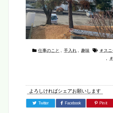
仕事のこと
,
手入れ
,
趣味
＃スニ
,
よろしければシェアお願いします
Twitter
Facebook
Pin it