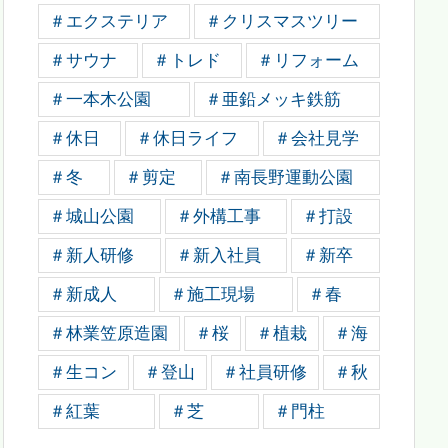
＃エクステリア
＃クリスマスツリー
＃サウナ
＃トレド
＃リフォーム
＃一本木公園
＃亜鉛メッキ鉄筋
＃休日
＃休日ライフ
＃会社見学
＃冬
＃剪定
＃南長野運動公園
＃城山公園
＃外構工事
＃打設
＃新人研修
＃新入社員
＃新卒
＃新成人
＃施工現場
＃春
＃林業笠原造園
＃桜
＃植栽
＃海
＃生コン
＃登山
＃社員研修
＃秋
＃紅葉
＃芝
＃門柱