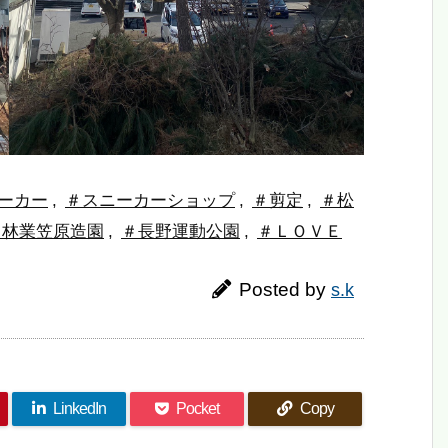
ーカー
,
＃スニーカーショップ
,
＃剪定
,
＃松
＃林業笠原造園
,
＃長野運動公園
,
＃ＬＯＶＥ
Posted by
s.k
LinkedIn
Pocket
Copy