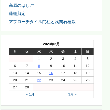
高原のはしご
藤棚剪定
アプローチタイル門柱と浅間石植栽
2023年2月
月
火
水
木
金
土
日
1
2
3
4
5
6
7
8
9
10
11
12
13
14
15
16
17
18
19
20
21
22
23
24
25
26
27
28
« 1月
3月 »