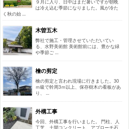
９月に入り、日中はまだ暑いですが朝晩
は冷え込む季節になりました。風が冷た
く秋の始 ...
木曽五木
弊社で施工・管理させていただいてい
る、水野美術館 美術館前には、豊かな緑
や季節ご ...
檜の剪定
檜の剪定と言われ現場に行きました。30
ｍ級で幹周3ｍ以上、保存樹木の看板があ
り、 ...
外構工事
今回、外構工事を行いました。 門柱、人
工芝、土間コンクリート、アプローチ石