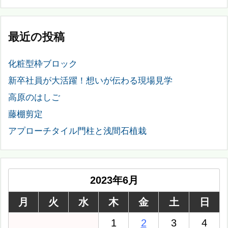
最近の投稿
化粧型枠ブロック
新卒社員が大活躍！想いが伝わる現場見学
高原のはしご
藤棚剪定
アプローチタイル門柱と浅間石植栽
2023年6月
月
火
水
木
金
土
日
1
2
3
4