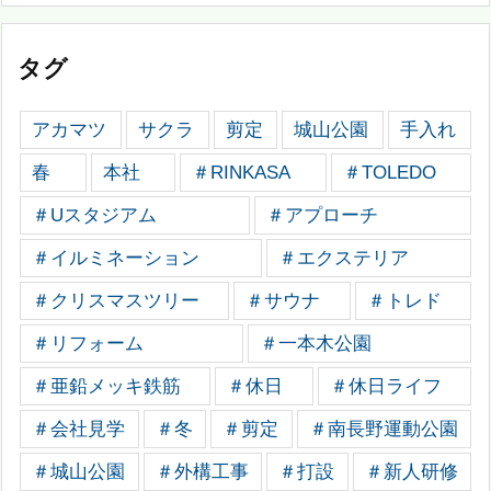
タグ
アカマツ
サクラ
剪定
城山公園
手入れ
春
本社
＃RINKASA
＃TOLEDO
＃Uスタジアム
＃アプローチ
＃イルミネーション
＃エクステリア
＃クリスマスツリー
＃サウナ
＃トレド
＃リフォーム
＃一本木公園
＃亜鉛メッキ鉄筋
＃休日
＃休日ライフ
＃会社見学
＃冬
＃剪定
＃南長野運動公園
＃城山公園
＃外構工事
＃打設
＃新人研修