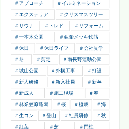
＃アプローチ
＃イルミネーション
＃エクステリア
＃クリスマスツリー
＃サウナ
＃トレド
＃リフォーム
＃一本木公園
＃亜鉛メッキ鉄筋
＃休日
＃休日ライフ
＃会社見学
＃冬
＃剪定
＃南長野運動公園
＃城山公園
＃外構工事
＃打設
＃新人研修
＃新入社員
＃新卒
＃新成人
＃施工現場
＃春
＃林業笠原造園
＃桜
＃植栽
＃海
＃生コン
＃登山
＃社員研修
＃秋
＃紅葉
＃芝
＃門柱