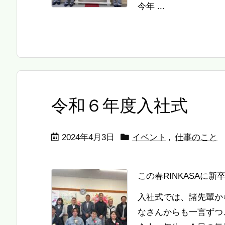
今年 ...
令和６年度入社式
2024年4月3日
イベント
,
仕事のこと
この春RINKASAに
入社式では、諸先輩か
なさんからも一言ずつ