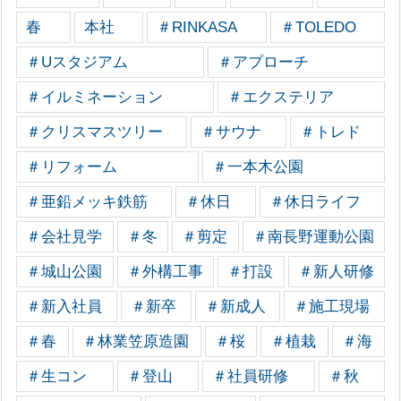
春
本社
＃RINKASA
＃TOLEDO
＃Uスタジアム
＃アプローチ
＃イルミネーション
＃エクステリア
＃クリスマスツリー
＃サウナ
＃トレド
＃リフォーム
＃一本木公園
＃亜鉛メッキ鉄筋
＃休日
＃休日ライフ
＃会社見学
＃冬
＃剪定
＃南長野運動公園
＃城山公園
＃外構工事
＃打設
＃新人研修
＃新入社員
＃新卒
＃新成人
＃施工現場
＃春
＃林業笠原造園
＃桜
＃植栽
＃海
＃生コン
＃登山
＃社員研修
＃秋