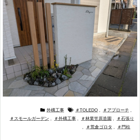
外構工事
＃TOLEDO
,
＃アプローチ
,
＃スモールガーデン
,
＃外構工事
,
＃林業笠原造園
,
＃石張り
,
＃荒倉ゴロタ
,
＃門柱