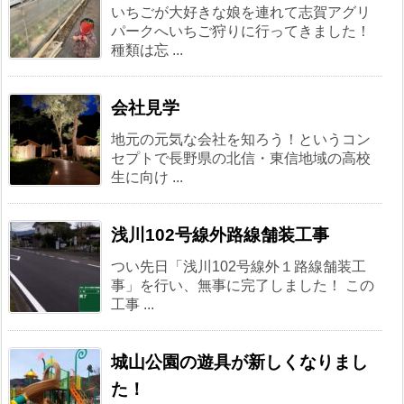
いちごが大好きな娘を連れて志賀アグリ
パークへいちご狩りに行ってきました！
種類は忘 ...
会社見学
地元の元気な会社を知ろう！というコン
セプトで長野県の北信・東信地域の高校
生に向け ...
浅川102号線外路線舗装工事
つい先日「浅川102号線外１路線舗装工
事」を行い、無事に完了しました！ この
工事 ...
城山公園の遊具が新しくなりまし
た！