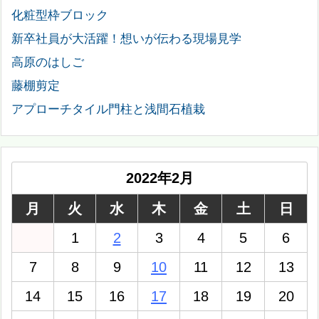
化粧型枠ブロック
新卒社員が大活躍！想いが伝わる現場見学
高原のはしご
藤棚剪定
アプローチタイル門柱と浅間石植栽
2022年2月
月
火
水
木
金
土
日
1
2
3
4
5
6
7
8
9
10
11
12
13
14
15
16
17
18
19
20