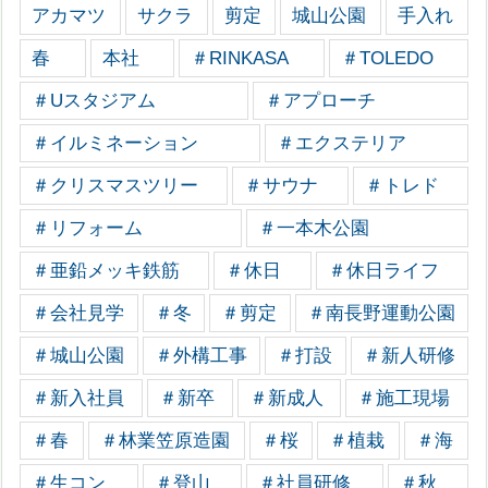
アカマツ
サクラ
剪定
城山公園
手入れ
春
本社
＃RINKASA
＃TOLEDO
＃Uスタジアム
＃アプローチ
＃イルミネーション
＃エクステリア
＃クリスマスツリー
＃サウナ
＃トレド
＃リフォーム
＃一本木公園
＃亜鉛メッキ鉄筋
＃休日
＃休日ライフ
＃会社見学
＃冬
＃剪定
＃南長野運動公園
＃城山公園
＃外構工事
＃打設
＃新人研修
＃新入社員
＃新卒
＃新成人
＃施工現場
＃春
＃林業笠原造園
＃桜
＃植栽
＃海
＃生コン
＃登山
＃社員研修
＃秋