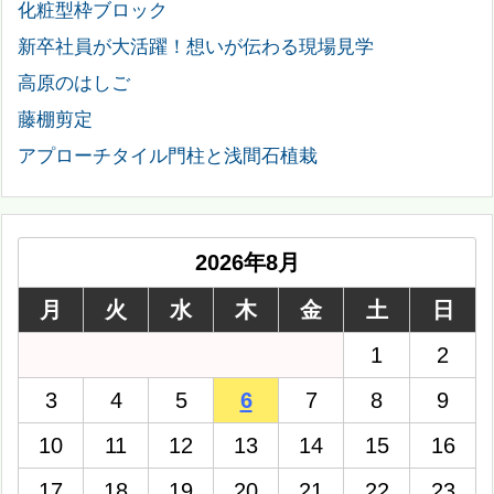
化粧型枠ブロック
新卒社員が大活躍！想いが伝わる現場見学
高原のはしご
藤棚剪定
アプローチタイル門柱と浅間石植栽
2026年8月
月
火
水
木
金
土
日
1
2
3
4
5
6
7
8
9
10
11
12
13
14
15
16
17
18
19
20
21
22
23