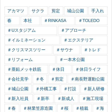
アカマツ
サクラ
剪定
城山公園
手入れ
春
本社
＃RINKASA
＃TOLEDO
＃Uスタジアム
＃アプローチ
＃イルミネーション
＃エクステリア
＃クリスマスツリー
＃サウナ
＃トレド
＃リフォーム
＃一本木公園
＃亜鉛メッキ鉄筋
＃休日
＃休日ライフ
＃会社見学
＃冬
＃剪定
＃南長野運動公園
＃城山公園
＃外構工事
＃打設
＃新人研修
＃新入社員
＃新卒
＃新成人
＃施工現場
＃春
＃林業笠原造園
＃桜
＃植栽
＃海