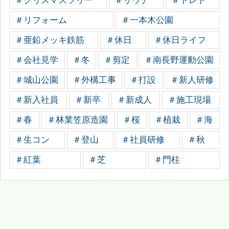
＃クリスマスツリー
＃サウナ
＃トレド
＃リフォーム
＃一本木公園
＃亜鉛メッキ鉄筋
＃休日
＃休日ライフ
＃会社見学
＃冬
＃剪定
＃南長野運動公園
＃城山公園
＃外構工事
＃打設
＃新人研修
＃新入社員
＃新卒
＃新成人
＃施工現場
＃春
＃林業笠原造園
＃桜
＃植栽
＃海
＃生コン
＃登山
＃社員研修
＃秋
＃紅葉
＃芝
＃門柱