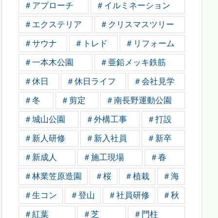
＃アプローチ
＃イルミネーション
＃エクステリア
＃クリスマスツリー
＃サウナ
＃トレド
＃リフォーム
＃一本木公園
＃亜鉛メッキ鉄筋
＃休日
＃休日ライフ
＃会社見学
＃冬
＃剪定
＃南長野運動公園
＃城山公園
＃外構工事
＃打設
＃新人研修
＃新入社員
＃新卒
＃新成人
＃施工現場
＃春
＃林業笠原造園
＃桜
＃植栽
＃海
＃生コン
＃登山
＃社員研修
＃秋
＃紅葉
＃芝
＃門柱