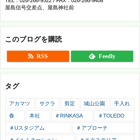
TEL：026-266-9522 / FAX：026-266-9408
屋島信号交差点、屋島神社前
このブログを購読
RSS
Feedly
タグ
アカマツ
サクラ
剪定
城山公園
手入れ
春
本社
＃RINKASA
＃TOLEDO
＃Uスタジアム
＃アプローチ