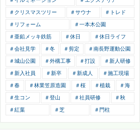
＃イルミネーション
＃エクステリア
＃クリスマスツリー
＃サウナ
＃トレド
＃リフォーム
＃一本木公園
＃亜鉛メッキ鉄筋
＃休日
＃休日ライフ
＃会社見学
＃冬
＃剪定
＃南長野運動公園
＃城山公園
＃外構工事
＃打設
＃新人研修
＃新入社員
＃新卒
＃新成人
＃施工現場
＃春
＃林業笠原造園
＃桜
＃植栽
＃海
＃生コン
＃登山
＃社員研修
＃秋
＃紅葉
＃芝
＃門柱