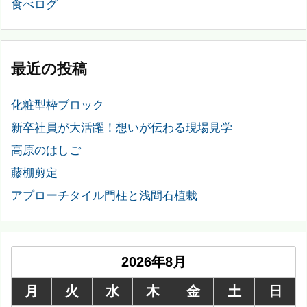
食べログ
最近の投稿
化粧型枠ブロック
新卒社員が大活躍！想いが伝わる現場見学
高原のはしご
藤棚剪定
アプローチタイル門柱と浅間石植栽
2026年8月
月
火
水
木
金
土
日